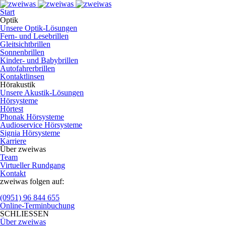
Start
Optik
Unsere Optik-Lösungen
Fern- und Lesebrillen
Gleitsichtbrillen
Sonnenbrillen
Kinder- und Babybrillen
Autofahrerbrillen
Kontaktlinsen
Hörakustik
Unsere Akustik-Lösungen
Hörsysteme
Hörtest
Phonak Hörsysteme
Audioservice Hörsysteme
Signia Hörsysteme
Karriere
Über zweiwas
Team
Virtueller Rundgang
Kontakt
zweiwas folgen auf:
(0951) 96 844 655
Online-Terminbuchung
SCHLIESSEN
Über zweiwas