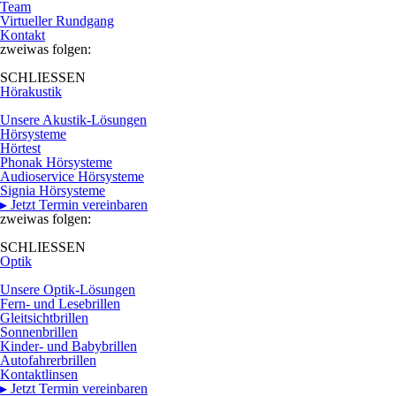
Team
Virtueller Rundgang
Kontakt
zweiwas folgen:
SCHLIESSEN
Hörakustik
Unsere Akustik-Lösungen
Hörsysteme
Hörtest
Phonak Hörsysteme
Audioservice Hörsysteme
Signia Hörsysteme
▸ Jetzt Termin vereinbaren
zweiwas folgen:
SCHLIESSEN
Optik
Unsere Optik-Lösungen
Fern- und Lesebrillen
Gleitsichtbrillen
Sonnenbrillen
Kinder- und Babybrillen
Autofahrerbrillen
Kontaktlinsen
▸ Jetzt Termin vereinbaren